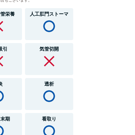
場合もございます。
経管栄養
人工肛門ストーマ
吸引
気管切開
炎
透析
・末期
看取り