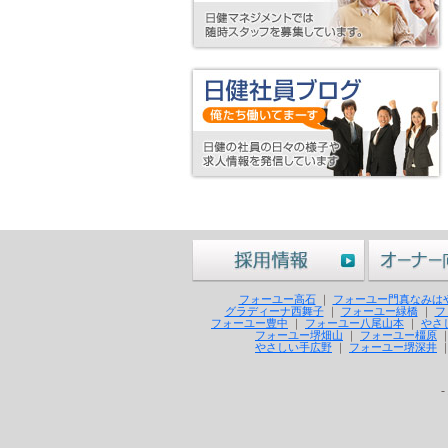
フォーユー高石
｜
フォーユー門真なみは
グラディーナ西舞子
｜
フォーユー緑橋
｜
フ
フォーユー豊中
｜
フォーユー八尾山本
｜
やさ
フォーユー堺畑山
｜
フォーユー橿原
やさしい手広野
｜
フォーユー堺深井
-