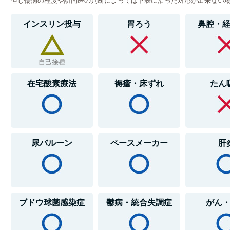
但し傷病の程度や訪問医の判断によっては下表に沿った対応が出来ない
インスリン投与
胃ろう
鼻腔・
自己接種
在宅酸素療法
褥瘡・床ずれ
たん
尿バルーン
ペースメーカー
肝
ブドウ球菌感染症
鬱病・統合失調症
がん