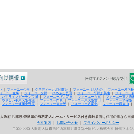
や
｜
フォーユー今里
｜
グラディーナ北鈴蘭台
｜
フォーユーはびきの
｜
フォーユー河内長
ォーユー宝塚
｜
フォーユー交野
｜
ゆめふる長田
｜
フォーユー平野加美南
｜
フォーユー
しい手ライブガーデン宝塚
｜
フォーユー堺北花田
｜
フォーユー八尾
｜
フォーユー東大阪
｜
やさしい手東大阪長瀬
｜
フォーユー門真
｜
フォーユー東大阪吉田
｜
フォーユー堺深阪
｜
フォーユー箕面小野原
｜
フォーユー東大阪
｜
フォーユー八尾北
｜
フォーユー堺東山
｜
大阪府 兵庫県 奈良県
の
有料老人ホーム・サービス付き高齢者向け住宅
の事なら日健
会社案内
｜
お問い合わせ
｜
プライバシーポリシー
〒550-0005 大阪府大阪市西区西本町1-10-3 新松岡ビル 株式会社 日健マネ