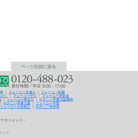
野
｜
フォーユー宝塚Ⅱ
｜
フォーユー彩都
あびこ
｜
フォーユー守口
｜
フォーユー堺東湊
寿
｜
フォーユー東淀川
｜
やさしい手東大阪楠根
｜
やさしい手東大阪
｜
フォーユー平野
フォーユー大和郡山
｜
やさしい手伊丹
マネジメント -
ジメント