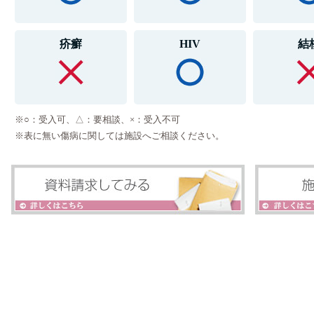
疥癬
HIV
結
※○：受入可、△：要相談、×：受入不可
※表に無い傷病に関しては施設へご相談ください。