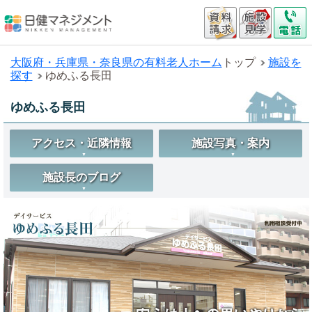
大阪府・兵庫県・奈良県の有料老人ホーム
トップ
施設を
探す
ゆめふる長田
ゆめふる長田
アクセス・近隣情報
施設写真・案内
施設長のブログ