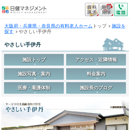
大阪府・兵庫県・奈良県の有料老人ホーム
トップ
施設を
探す
やさしい手伊丹
やさしい手伊丹
施設トップ
アクセス・近隣情報
施設写真・案内
料金案内
医療・看護体制
施設長のブログ