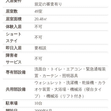
入居要件
規定の審査有り
居室数
49室
居室面積
20.48㎡
体験入居
不可
ショート
不可
ステイ
即日入居
要相談
障害者
不可
サービス
洗面台・トイレ・エアコン・緊急通報装
専有部設備
置・カーテン・照明器具
ウォシュレット・洗濯機・乾燥機・カラ
共用部設備
オケ装置・大浴場・機械浴（寝台タイ
プ）・機械浴（リフト付き）
駐車場
10台
開設日
2009年6月