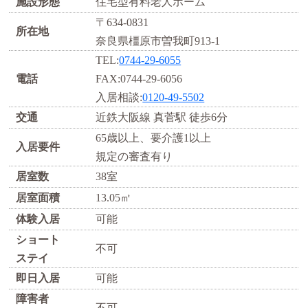
施設形態
住宅型有料老人ホーム
〒634-0831
所在地
奈良県橿原市曽我町913-1
TEL:
0744-29-6055
電話
FAX:0744-29-6056
入居相談:
0120-49-5502
交通
近鉄大阪線 真菅駅 徒歩6分
65歳以上、要介護1以上
入居要件
規定の審査有り
居室数
38室
居室面積
13.05㎡
体験入居
可能
ショート
不可
ステイ
即日入居
可能
障害者
不可